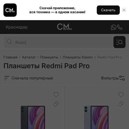
Скачай приложение,
Скачать
вся техника — в одном касании!
Краснодар
Главная
Каталог
Планшеты
Планшеты Xiaomi
Redmi Pad Pro
Планшеты Redmi Pad Pro
Сначала популярные
Фильтры