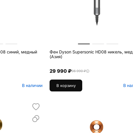
D08 синий, медный
Фен Dyson Supersonic HD08 никель, ме
(Азия)
29 990 ₽
36 990 ₽
В наличии
В на
В корзину