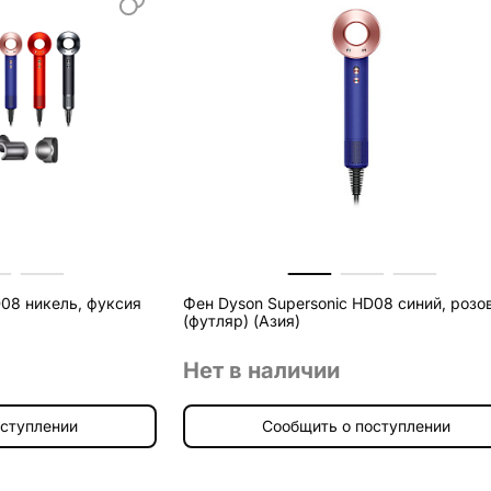
D08 никель, фуксия
Фен Dyson Supersonic HD08 синий, розо
(футляр) (Азия)
Нет в наличии
оступлении
Сообщить о поступлении