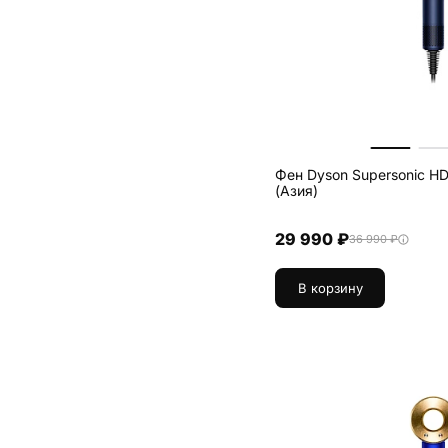
синий, медный
1
синий, медный (футляр)
1
синий, розовый (футляр)
1
чёрный, никель
2
Фен Dyson Supersonic H
(Азия)
29 990 ₽
36 990 ₽
В корзину