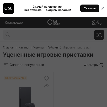
Скачай приложение,
Скачать
вся техника — в одном касании!
Краснодар
Главная
Каталог
Уценка
Гейминг
Игровые приставки
Уцененные игровые приставки
Сначала популярные
Фильтры
Обслужен в АСЦ