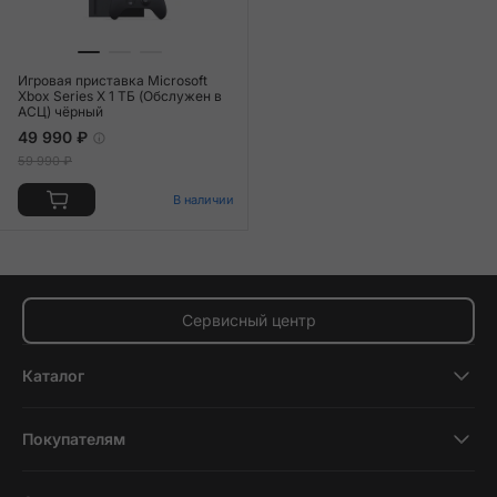
Игровая приставка Microsoft
Xbox Series X 1 ТБ (Обслужен в
АСЦ) чёрный
49 990 ₽
59 990 ₽
В наличии
Сервисный центр
Каталог
Смартфоны
Покупателям
Планшеты
Новости и обзоры
Ноутбуки и компьютеры