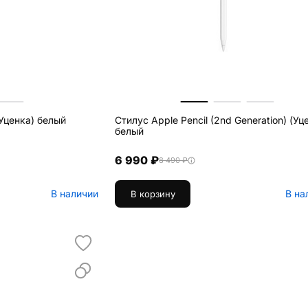
(Уценка) белый
Стилус Apple Pencil (2nd Generation) (Уц
белый
6 990 ₽
8 490 ₽
В наличии
В на
В корзину