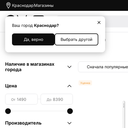
Краснодар
Магазины
Акции
Ваш город
Краснодар?
Да, верно
Выбрать другой
Главная
Каталог
Уценка
Планшеты
Стилусы
Уцененные Стилусы
Наличие в магазинах
Сначала популярные
города
ул. Крылатая, 2 (ТРЦ "OZ
Уценка
Цена
Молл")
1
ул. Красная, 162
3
От
До
Производитель