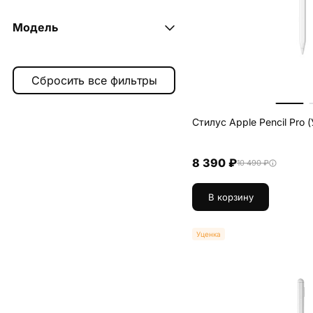
apple
3
Модель
wiwu
1
pencil (2nd generation)
2
pencil max
1
pencil pro
1
Стилус Apple Pencil Pro 
8 390 ₽
10 490 ₽
В корзину
Уценка