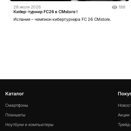
28 июля 2026
186
Кибер-турнир FC26 в CMstore !
Испания – чемпион кибертурнира FC 26 CMstore.
Каталог
Поку
Смартфоны
Новос
Планшеты
Акции
Ноутбуки и компьютеры
Трейд