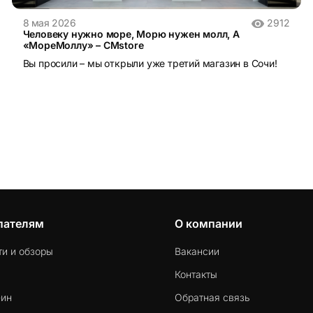
8 мая 2026
2912
Человеку нужно море, Морю нужен молл, А
«МореМоллу» – CMstore
Вы просили – мы открыли уже третий магазин в Сочи!
пателям
О компании
ти и обзоры
Вакансии
Контакты
-ин
Обратная связь