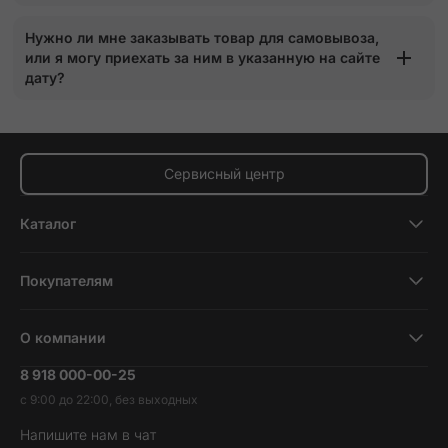
Нужно ли мне заказывать товар для самовывоза,
или я могу приехать за ним в указанную на сайте
дату?
Сервисный центр
Каталог
Смартфоны
Покупателям
Планшеты
Новости и обзоры
Ноутбуки и компьютеры
О компании
Акции
Умные часы и фитнесс-браслеты
8 918 000-00-25
Вакансии
Трейд-ин
Наушники и колонки
с 9:00 до 22:00, без выходных
Контакты
Гарантия и возврат
Продукция Dyson
Напишите нам в чат
Обратная связь
Доставка и оплата
Гейминг