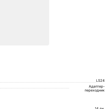
ристики
Hoco
LS24
Адаптер-
переходник
14 дн.