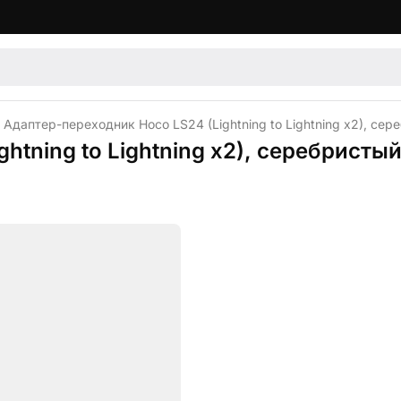
Адаптер-переходник Hoco LS24 (Lightning to Lightning x2), сер
htning to Lightning x2), серебристы