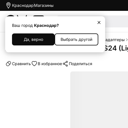
Краснодар
Магазины
Акции
Ваш город
Краснодар?
Да, верно
Выбрать другой
Главная
Каталог
Аксессуары
Переходники и адаптеры
Адаптер-переходник Hoco LS24 (Lig
Cравнить
В избранное
Поделиться