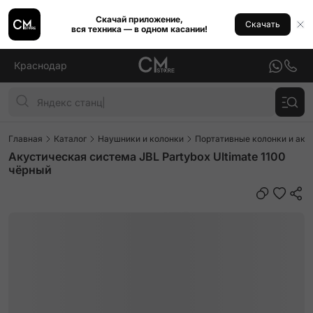
Скачай приложение,
Скачать
вся техника — в одном касании!
Краснодар
Главная
Каталог
Наушники и колонки
Портативные колонки и аку
Акустическая система JBL Partybox Ultimate 1100
чёрный