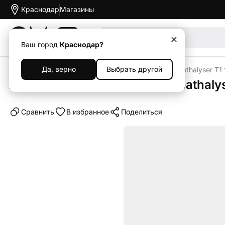
Краснодар
Магазины
Акции
Ваш город
Краснодар?
Да, верно
Выбрать другой
Главная
Каталог
Алкотестер Xiaomi Lydsto Breathalyser T
Алкотестер Xiaomi Lydsto Breathal
Cравнить
В избранное
Поделиться