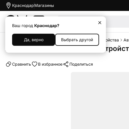
Краснодар
Магазины
Акции
Ваш город
Краснодар?
Да, верно
Выбрать другой
Главная
Каталог
Аксессуары
Зарядные устройства
Ав
Автомобильное зарядное устройств
Cравнить
В избранное
Поделиться