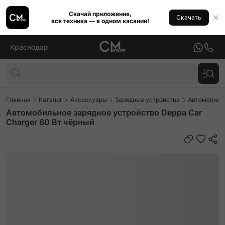
Скачай приложение,
Скачать
вся техника — в одном касании!
Краснодар
Главная
Каталог
Аксессуары
Зарядные устройства
Автомобиль
Автомобильное зарядное устройство Deppa Car
Charger 60 Вт чёрный