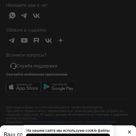
Напишите нам в чат
Обратная связь
Доставка и оплата
Гейминг
О нас
Кредит и рассрочка
Гаджеты
Публичная оферта
Вопросы и ответы
Услуги и софт
CMstore в соцсетях
Политика конфиденциальности
Карта сайта
Идеи подарков
Новинки
Возникли вопросы?
Товары дня
Выгодные комплекты
Служба поддержки
Скачайте мобильное приложение
Хиты продаж
Уценка
Для защиты форм на сайте используется Yandex SmartCaptcha.
При работе сервиса могут обрабатываться технические данные устройства,
сведения о браузере, IP-адрес, данные об активности на странице и цифровой
отпечаток браузера.
Подробнее —
в Политике конфиденциальности
и
в уведомлении Yandex
SmartCaptcha
.
На нашем сайте мы используем cookie файлы
Ваш город
Краснодар?