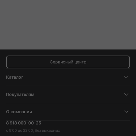
Сервисный центр
Каталог
Смартфоны
Покупателям
Планшеты
Новости и обзоры
Ноутбуки и компьютеры
О компании
Акции
Умные часы и фитнесс-браслеты
8 918 000-00-25
Вакансии
Трейд-ин
Наушники и колонки
с 9:00 до 22:00, без выходных
Контакты
Гарантия и возврат
Продукция Dyson