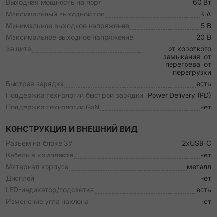
Выходная мощность на порт
60 Вт
Максимальный выходной ток
3 A
Минимальное выходное напряжение
5 В
Максимальное выходное напряжение
20 В
Защита
от короткого
замыкания, от
перегрева, от
перегрузки
Быстрая зарядка
есть
Поддержка технологий быстрой зарядки
Power Delivery (PD)
Поддержка технологии GaN
нет
КОНСТРУКЦИЯ И ВНЕШНИЙ ВИД
Разъем на блоке ЗУ
2xUSB-C
Кабель в комплекте
нет
Материал корпуса
металл
Дисплей
нет
LED-индикатор/подсветка
есть
Изменение угла наклона
нет