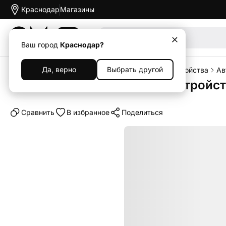
Краснодар
Магазины
Акции
Ваш город
Краснодар?
Да, верно
Выбрать другой
Главная
Каталог
Аксессуары
Зарядные устройства
Ав
Автомобильное зарядное устройст
Cравнить
В избранное
Поделиться