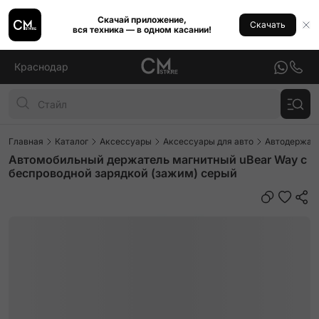
Скачай приложение,
Скачать
вся техника — в одном касании!
Краснодар
Главная
Каталог
Аксессуары
Аксессуары для авто
Автодержат
Автомобильный держатель магнитный uBear Way с
беспроводной зарядкой (зажим) серый