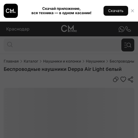
Скачай приложение,
Скачать
вся техника — в одном касании!
Краснодар
Главная
Каталог
Наушники и колонки
Наушники
Беспроводные
Беспроводные наушники Deppa Air Light белый