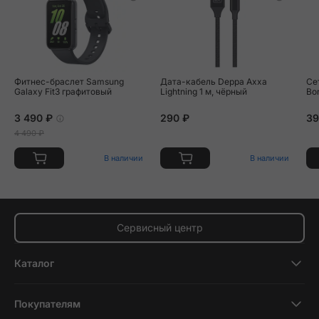
Фитнес-браслет Samsung
Дата-кабель Deppa Axxa
Се
Galaxy Fit3 графитовый
Lightning 1 м, чёрный
Bo
3 490 ₽
290 ₽
39
4 490 ₽
В наличии
В наличии
Сервисный центр
Каталог
Смартфоны
Покупателям
Планшеты