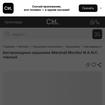
Скачай приложение,
Скачать
вся техника — в одном касании!
Краснодар
Главная
Каталог
Наушники и колонки
Наушники
Накладные и п
Беспроводные наушники Marshall Monitor III A.N.C.
чёрный