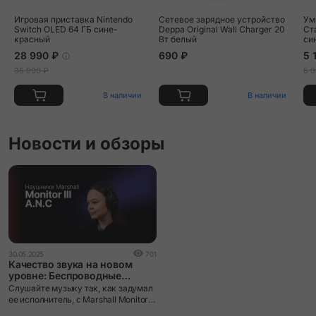
Игровая приставка Nintendo
Сетевое зарядное устройство
Ум
Switch OLED 64 ГБ сине-
Deppa Original Wall Charger 20
Ст
красный
Вт белый
си
28 990 ₽
690 ₽
5 
35 990 ₽
5 9
В наличии
В наличии
Новости и обзоры
30.05.2025
701
Качество звука на новом
уровне: Беспроводные
наушники Marshall Monitor III
Слушайте музыку так, как задумал
A.N.C
ее исполнитель, с Marshall Monitor
III.