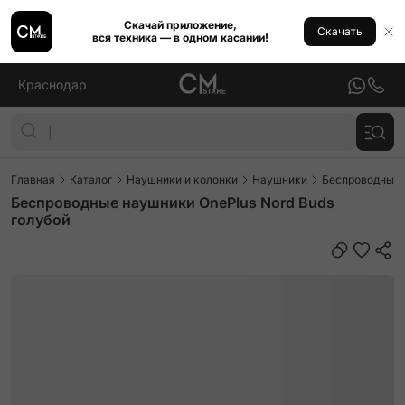
Скачай приложение,
Скачать
вся техника — в одном касании!
Краснодар
Главная
Каталог
Наушники и колонки
Наушники
Беспроводные
Беспроводные наушники OnePlus Nord Buds
голубой