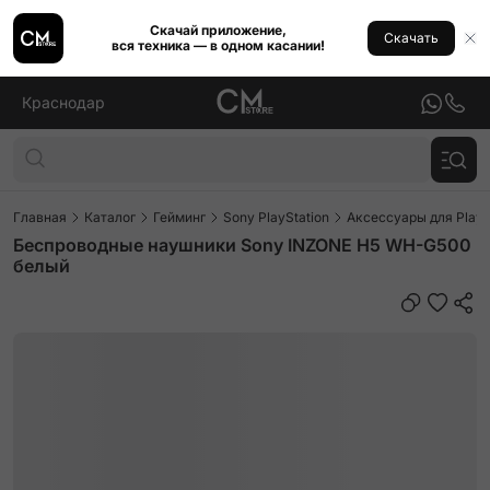
Скачай приложение,
Скачать
вся техника — в одном касании!
Краснодар
Главная
Каталог
Гейминг
Sony PlayStation
Аксессуары для PlayS
Беспроводные наушники Sony INZONE H5 WH-G500
белый