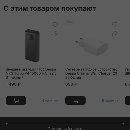
С этим товаром покупают
Хит
Внешний аккумулятор Deppa
Сетевое зарядное устройство
Ум
NRG Turbo V4 10000 мАч 22.5
Deppa Original Wall Charger 20
BI
Вт чёрный
Вт белый
1 490 ₽
690 ₽
6 
В наличии
В наличии
Сервисный центр