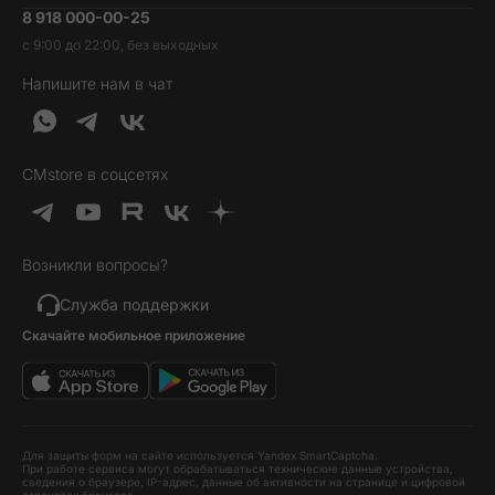
8 918 000-00-25
Вакансии
Трейд-ин
Наушники и колонки
с 9:00 до 22:00, без выходных
Контакты
Гарантия и возврат
Продукция Dyson
Напишите нам в чат
Обратная связь
Доставка и оплата
Гейминг
О нас
Кредит и рассрочка
Гаджеты
Публичная оферта
Вопросы и ответы
Услуги и софт
CMstore в соцсетях
Политика конфиденциальности
Карта сайта
Идеи подарков
Новинки
Возникли вопросы?
Товары дня
Выгодные комплекты
Служба поддержки
Скачайте мобильное приложение
Хиты продаж
Уценка
Для защиты форм на сайте используется Yandex SmartCaptcha.
При работе сервиса могут обрабатываться технические данные устройства,
сведения о браузере, IP-адрес, данные об активности на странице и цифровой