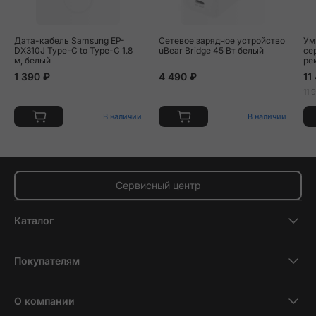
Дата-кабель Samsung EP-
Сетевое зарядное устройство
Ум
DX310J Type-C to Type-C 1.8
uBear Bridge 45 Вт белый
се
м, белый
ре
1 390 ₽
4 490 ₽
11
11 
В наличии
В наличии
Сервисный центр
Каталог
Смартфоны
Покупателям
Планшеты
Новости и обзоры
Ноутбуки и компьютеры
О компании
Акции
Умные часы и фитнесс-браслеты