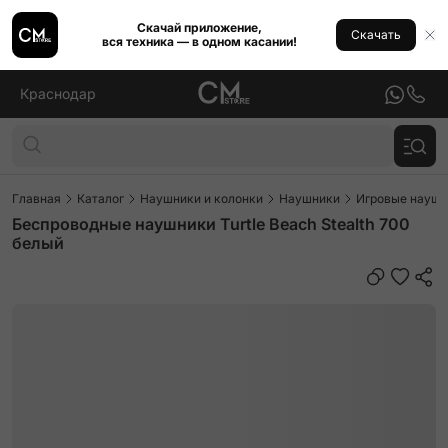
Скачай приложение,
Скачать
вся техника — в одном касании!
Краснодар
Главная
Каталог
Наушники и колонки
Наушники
Игровые наушн
Беспроводные наушники Turtle Beach Stealth 700
белый