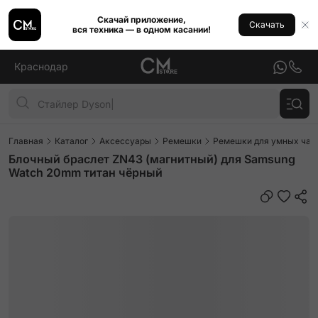
Скачай приложение,
Скачать
вся техника — в одном касании!
Краснодар
Главная
Каталог
Аксессуары
Ремешки
Ремешки для умных часо
Блочный браслет ZN43 (магнитный) для Samsung
Watch 20mm титан чёрный