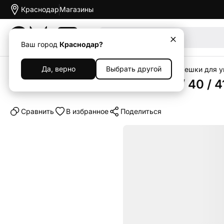
Краснодар
Магазины
Акции
Ваш город
Краснодар?
Да, верно
Выбрать другой
Главная
Каталог
Аксессуары
Ремешки
Ремешки для у
Браслет для Apple Watch 38 / 40 /
Cравнить
В избранное
Поделиться