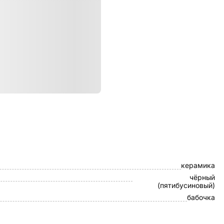
ристики
Браслет
керамика
чёрный
(пятибусиновый)
бабочка