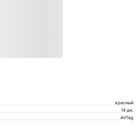
ристики
Чехол
красный
14 дн.
AirTag