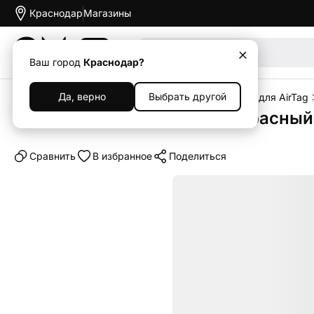
Краснодар
Магазины
Акции
Ваш город
Краснодар?
Да, верно
Выбрать другой
Главная
Каталог
Аксессуары
Чехлы
Чехлы для AirTag
Чехол для AirTag силикон, красный
Cравнить
В избранное
Поделиться