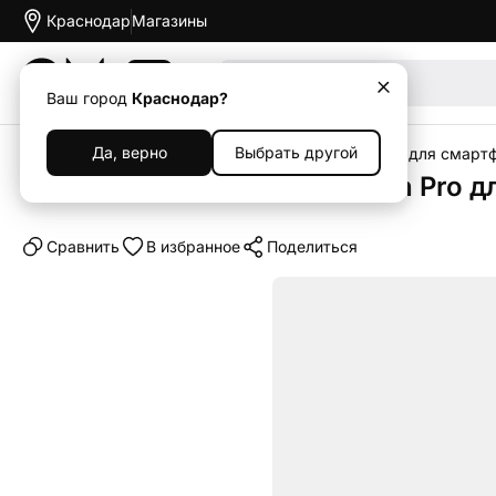
Краснодар
Магазины
Акции
Ваш город
Краснодар?
Да, верно
Выбрать другой
Главная
Каталог
Аксессуары
Чехлы
Чехлы для смарт
Чехол-книжка Dux Ducis Skin Pro д
Cравнить
В избранное
Поделиться