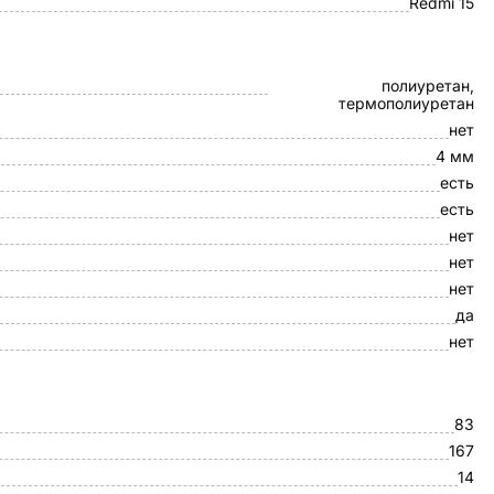
Redmi 15
полиуретан,
термополиуретан
нет
4 мм
есть
есть
нет
нет
нет
да
нет
83
167
14