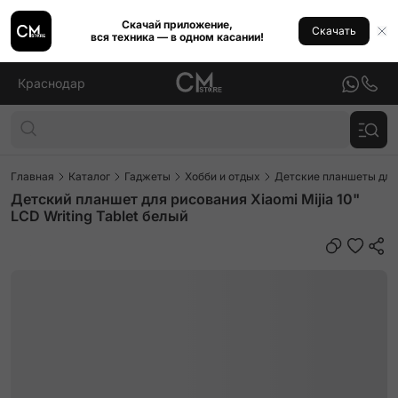
Скачай приложение,
Скачать
вся техника — в одном касании!
Краснодар
Главная
Каталог
Гаджеты
Хобби и отдых
Детские планшеты для
Детский планшет для рисования Xiaomi Mijia 10"
LCD Writing Tablet белый