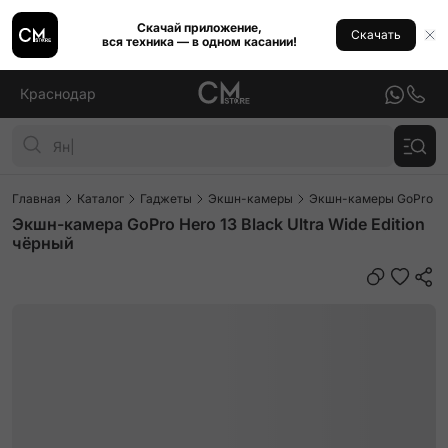
Скачай приложение,
Скачать
вся техника — в одном касании!
Краснодар
Главная
Каталог
Гаджеты
Экшн-камеры
Экшн-камеры GoPro He
Экшн-камера GoPro Hero 13 Black Ultra Wide Edition
чёрный