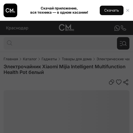
Скачай приложение,
Скачать
вся техника — в одном касании!
Краснодар
Главная
Каталог
Гаджеты
Товары для дома
Электрические чай
Электрочайник Xiaomi Mijia Intelligent Multifunction
Health Pot белый