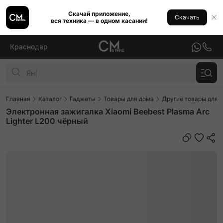
Скачай приложение,
Скачать
вся техника — в одном касании!
Краснодар
Главная
Каталог
Гаджеты
Товары для дома
Другие товары для 
Электронная зажигалка Xiaomi Beebest Plasma Arc
Lighter L200 чёрный