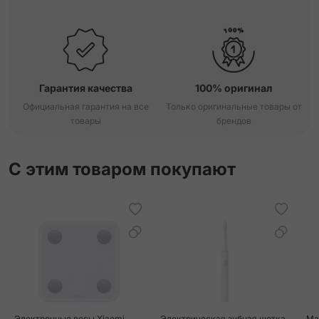
Гарантия качества
100% оригинал
Официальная гарантия на все
Только оригинальные товары от
товары
брендов
С этим товаром покупают
Электронные весы Xiaomi
Электрическая зубная щетка
Ма