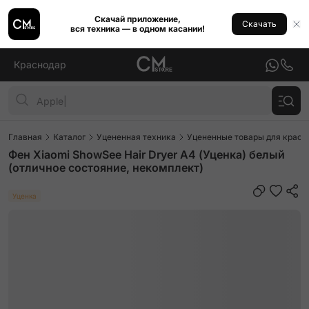
Скачай приложение,
Скачать
вся техника — в одном касании!
Краснодар
Главная
Каталог
Уцененная техника
Уцененные товары для красо
Фен Xiaomi ShowSee Hair Dryer A4 (Уценка) белый
(отличное состояние, некомплект)
Уценка