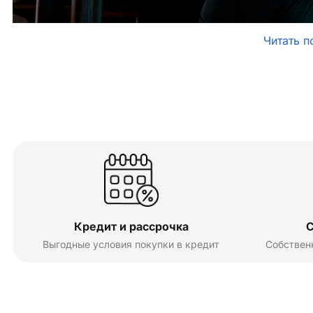
Читать п
Кредит и рассрочка
С
Выгодные условия покупки в кредит
Собствен