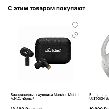
С этим товаром покупают
Беспроводные наушники Marshall Motif II
Беспровод
A.N.C. чёрный
ULT900N б
13 490 ₽
10 990 ₽
15 990 ₽
1