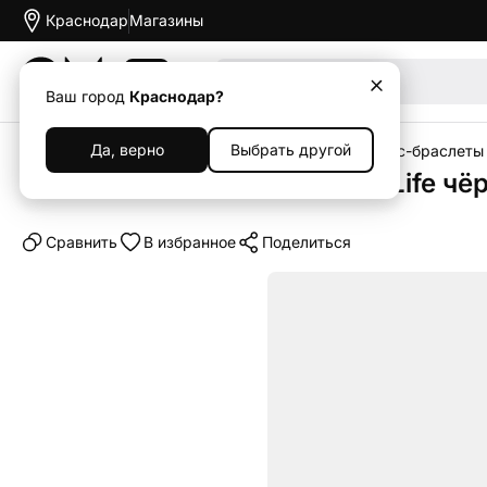
Краснодар
Магазины
Акции
Ваш город
Краснодар?
Да, верно
Выбрать другой
Главная
Каталог
Носимые устройства
Фитнес-браслеты
Фитнес-браслет Whoop MG Life чёр
Cравнить
В избранное
Поделиться
Хит