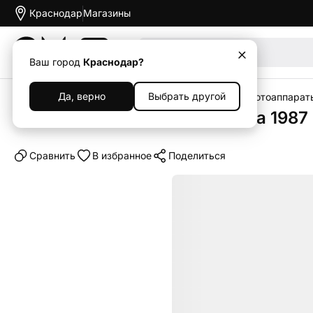
Краснодар
Магазины
Акции
Ваш город
Краснодар?
Да, верно
Выбрать другой
Главная
Каталог
Гаджеты
Фотоаппараты
Фотоаппарат
Фотоаппарат Kodak Charmera 1987
Cравнить
В избранное
Поделиться