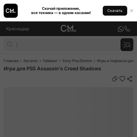
Скачай приложение,
Скачать
вся техника — в одном касании!
Краснодар
Главная
Каталог
Гейминг
Sony PlayStation
Игры и подписки для P
Игра для PS5 Assassin's Creed Shadows