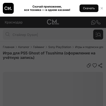
Скачай приложение,
Скачать
вся техника — в одном касании!
Краснодар
Главная
Каталог
Гейминг
Sony PlayStation
Игры и подписки для P
Игра для PS5 Ghost of Tsushima (оформление на
учётную запись)