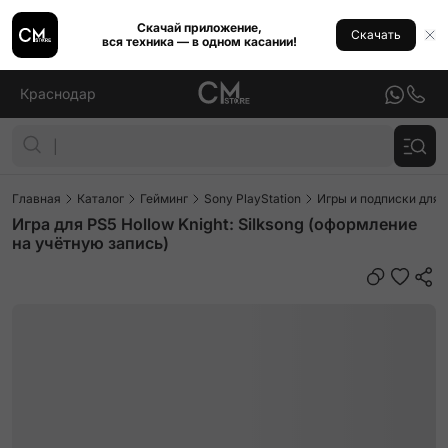
Скачай приложение,
Скачать
вся техника — в одном касании!
Краснодар
Главная
Каталог
Гейминг
Sony PlayStation
Игры и подписки для P
Игра для PS5 Hollow Knight: Silksong (оформление
на учётную запись)