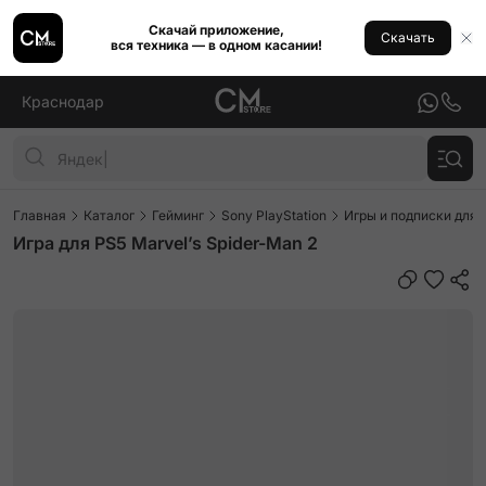
Скачай приложение,
Скачать
вся техника — в одном касании!
Краснодар
Главная
Каталог
Гейминг
Sony PlayStation
Игры и подписки для P
Игра для PS5 Marvel’s Spider-Man 2