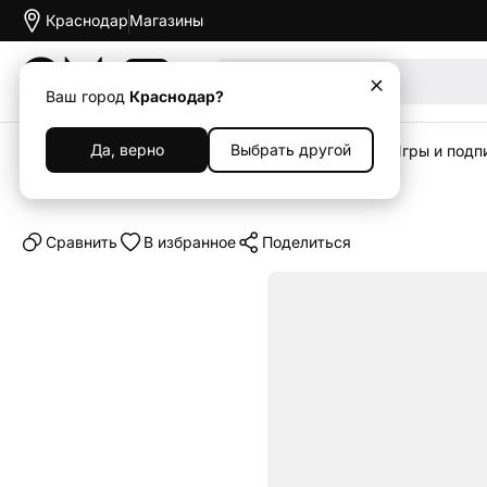
Краснодар
Магазины
Акции
Ваш город
Краснодар?
Да, верно
Выбрать другой
Главная
Каталог
Гейминг
Sony PlayStation
Игры и подпи
Игра для PS5 Roadcraft
Cравнить
В избранное
Поделиться