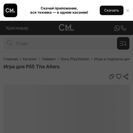
Скачай приложение,
Скачать
вся техника — в одном касании!
Краснодар
Главная
Каталог
Гейминг
Sony PlayStation
Игры и подписки для P
Игра для PS5 The Alters