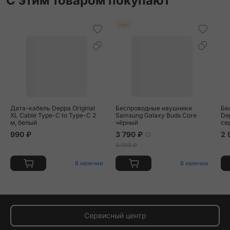
С этим товаром покупают
Хит
Дата-кабель Deppa Original
Беспроводные наушники
Бе
XL Cable Type-C to Type-C 2
Samsung Galaxy Buds Core
De
м, белый
чёрный
се
990 ₽
3 790 ₽
2 
3 990 ₽
В наличии
В наличии
Сервисный центр