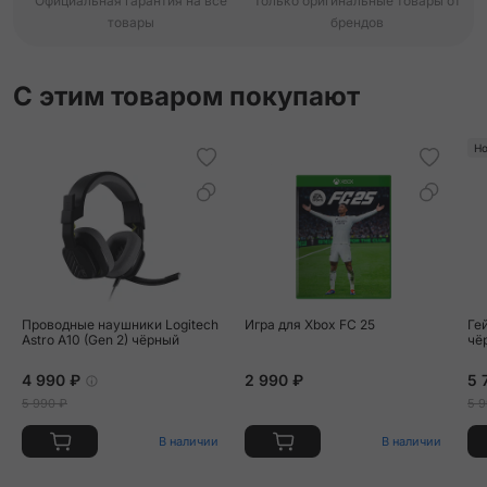
Официальная гарантия на все
Только оригинальные товары от
товары
брендов
С этим товаром покупают
Но
Проводные наушники Logitech
Игра для Xbox FC 25
Ге
Astro A10 (Gen 2) чёрный
чё
4 990 ₽
2 990 ₽
5 
5 990 ₽
5 9
В наличии
В наличии