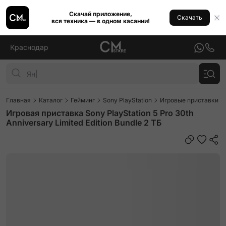
Скачай приложение,
Скачать
вся техника — в одном касании!
Краснодар
Главная
Каталог
Гейминг
Sony PlayStation
Игровые приставки So
Игровая приставка Sony PlayStation 5 Pro 30th
Anniversary Limited Edition Bundle 2 ТБ