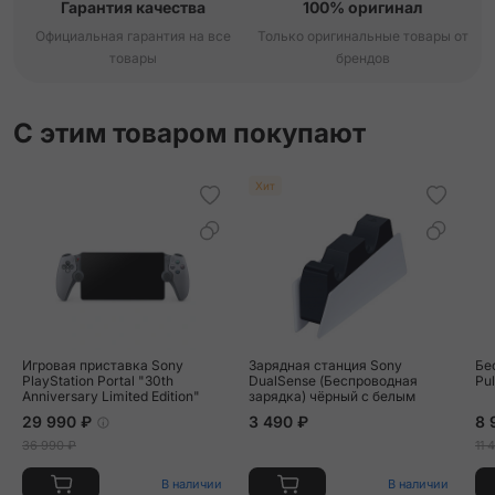
Гарантия качества
100% оригинал
Официальная гарантия на все
Только оригинальные товары от
товары
брендов
С этим товаром покупают
Хит
Игровая приставка Sony
Зарядная станция Sony
Бе
PlayStation Portal "30th
DualSense (Беспроводная
Pu
Anniversary Limited Edition"
зарядка) чёрный с белым
29 990 ₽
3 490 ₽
8 
36 990 ₽
11 
В наличии
В наличии