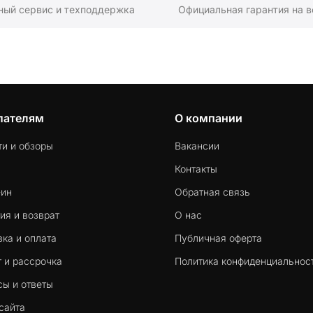
ный сервис и техподдержка
Официальная гарантия на в
пателям
О компании
ти и обзоры
Вакансии
Контакты
-ин
Обратная связь
ия и возврат
О нас
ка и оплата
Публичная оферта
 и рассрочка
Политика конфиденциальнос
сы и ответы
сайта