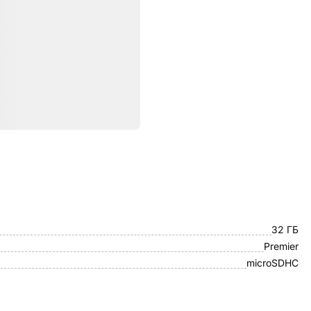
ристики
ADATA
32 ГБ
Premier
microSDHC