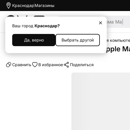
Краснодар
Магазины
Акции
Ваш город
Краснодар?
Да, верно
Выбрать другой
Главная
Каталог
Аксессуары
Аксессуары для компьют
Клавиатура беспроводная Apple Ma
Cравнить
В избранное
Поделиться