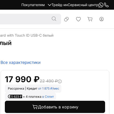
Покупателям
Трейд-ин
Сервисный центр
rd with Touch ID USB-C белый
елый
Все характеристики
17 990 ₽
22 490 ₽
Рассрочка | Кредит
от 1 875 ₽/мес
5 623 ₽
× 4 платежа
в Сплит
Добавить в корзину