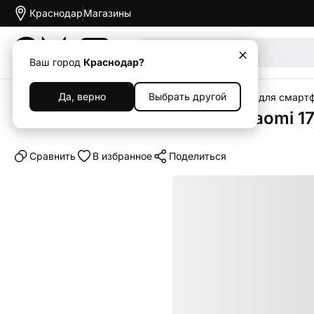
Краснодар
Магазины
Акции
Ваш город
Краснодар?
Да, верно
Выбрать другой
Главная
Каталог
Аксессуары
Чехлы
Чехлы для смарт
Клип-кейс (накладка) для Xiaomi 1
Cравнить
В избранное
Поделиться