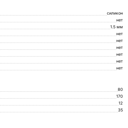
силикон
нет
1.5 мм
нет
нет
нет
нет
нет
нет
80
170
12
35