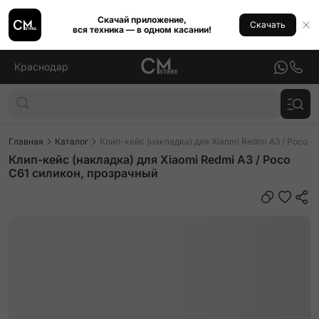
Скачай приложение,
Скачать
вся техника — в одном касании!
Краснодар
Главная
Каталог
Клип-кейс (накладка) для Xiaomi Redmi A3 / Poco C
Клип-кейс (накладка) для Xiaomi Redmi A3 / Poco
C61 силикон, прозрачный