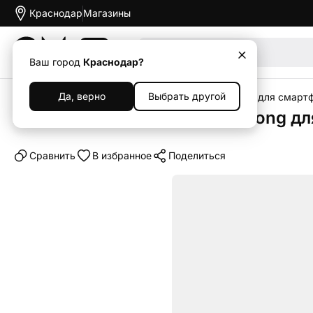
Краснодар
Магазины
Акции
Ваш город
Краснодар?
Да, верно
Выбрать другой
Главная
Каталог
Аксессуары
Чехлы
Чехлы для смарт
Клип-кейс (накладка) King Kong дл
Cравнить
В избранное
Поделиться