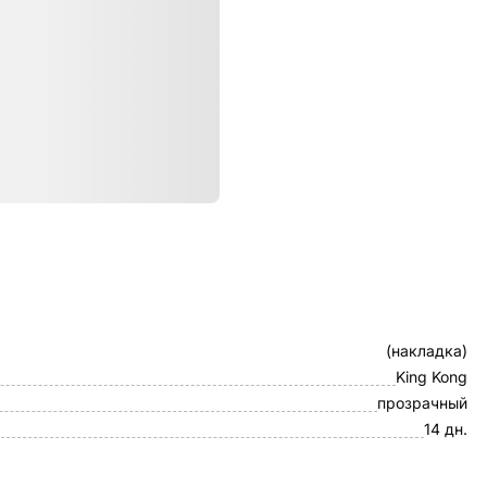
ристики
Клип-кейс
(накладка)
King Kong
прозрачный
14 дн.