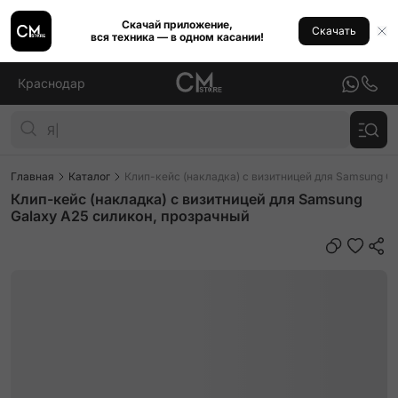
Скачай приложение,
Скачать
вся техника — в одном касании!
Краснодар
Главная
Каталог
Клип-кейс (накладка) с визитницей для Samsung G
Клип-кейс (накладка) с визитницей для Samsung
Galaxy A25 силикон, прозрачный