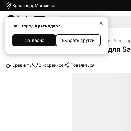
Краснодар
Магазины
Акции
Ваш город
Краснодар?
Да, верно
Выбрать другой
Главная
Каталог
Клип-кейс (накладка) Space для Samsung
Клип-кейс (накладка) Space для S
Cравнить
В избранное
Поделиться