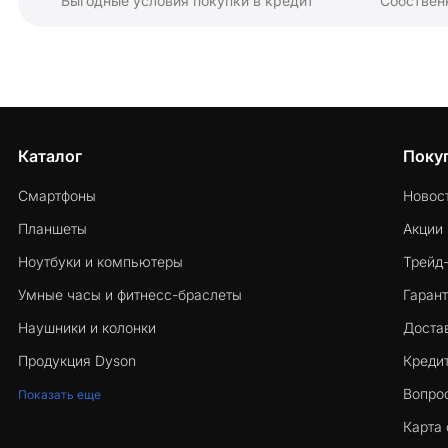
Выгодные условия покупки в кредит
Собствен
Каталог
Поку
Смартфоны
Новос
Планшеты
Акции
Ноутбуки и компьютеры
Трейд
Умные часы и фитнесс-браслеты
Гарант
Наушники и колонки
Достав
Продукция Dyson
Кредит
Вопро
Показать еще
Карта 