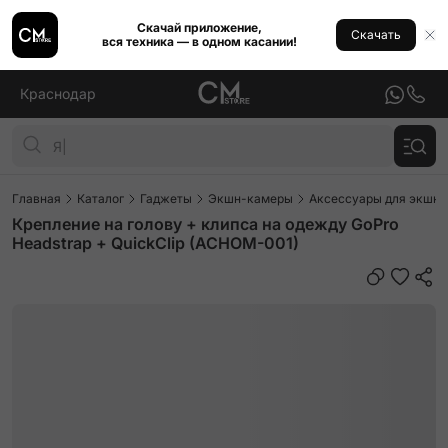
Скачай приложение,
Скачать
вся техника — в одном касании!
Краснодар
Главная
Каталог
Гаджеты
Экшн-камеры
Аксессуары для экшн
Крепление на голову + клипса на одежду GoPro
Headstrap + QuickClip (ACHOM-001)