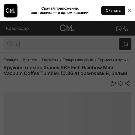
Скачай приложение,
Скачать
вся техника — в одном касании!
Краснодар
Главная
Каталог
Гаджеты
Товары для дома
Термосы и бутылки
Кружка-термос Xiaomi KKF Fish Rainbow Mini
Vacuum Coffee Tumbler (0.36 л) оранжевый, белый