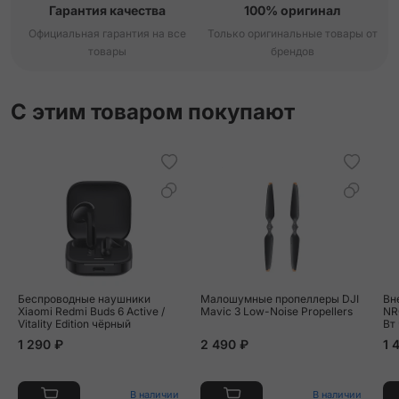
Гарантия качества
100% оригинал
Официальная гарантия на все
Только оригинальные товары от
товары
брендов
С этим товаром покупают
Беспроводные наушники
Малошумные пропеллеры DJI
Вн
Xiaomi Redmi Buds 6 Active /
Mavic 3 Low-Noise Propellers
NR
Vitality Edition чёрный
Вт
1 290 ₽
2 490 ₽
1 
В наличии
В наличии