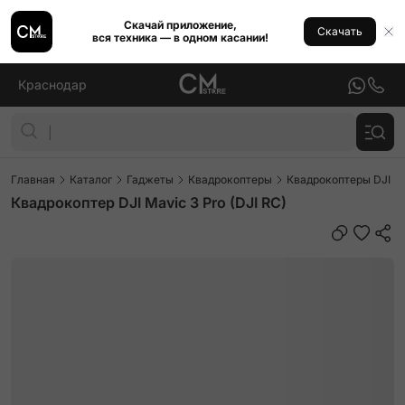
Скачай приложение,
Скачать
вся техника — в одном касании!
Краснодар
Главная
Каталог
Гаджеты
Квадрокоптеры
Квадрокоптеры DJI Ma
Квадрокоптер DJI Mavic 3 Pro (DJI RC)