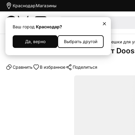
Краснодар
Магазины
Акции
Ваш город
Краснодар?
Да, верно
Выбрать другой
Главная
Каталог
Аксессуары
Ремешки
Ремешки для у
Миланский сетчатый браслет Doos
Cравнить
В избранное
Поделиться