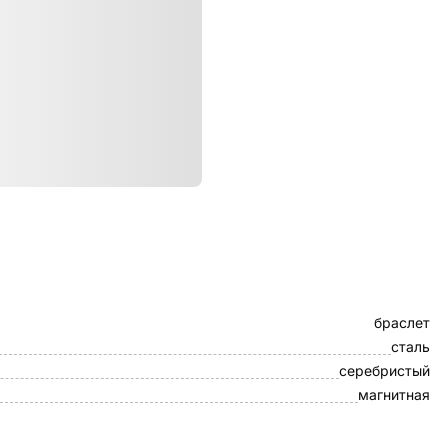
ристики
Миланский сетчатый
браслет
сталь
серебристый
магнитная